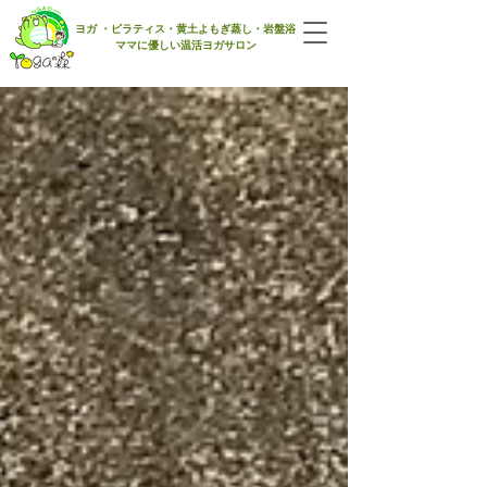
​ヨガ ・ピラティス・黄土よもぎ蒸し・岩盤浴
ママに優しい​温活ヨガサロン