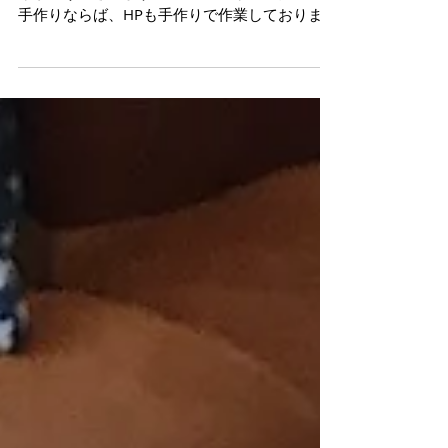
ー心。 というわけで、自分で出来る限りのこと
をやってみてます。...
初心者専門・男性大歓迎
いつもHP、そしてブログをご覧いただき誠にあ
りがとうございます。 ご覧の通り、スタジオも
手作りならば、HPも手作りで作業しておりま
す。 誤字脱字や、読みづらい、見辛い点がござ
いましたら、大変申し訳ございません。 ぜひご
指摘くださいませ。...