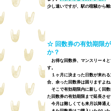
少し遠いですが、駅の喧騒から離れ
☆ 回数券の有効期限
か？
お得な回数券、マンスリー４と
す
。
１ヶ月に決まった日数が来れる
合、余った回数券は困りますよね
そこで有効期限内に新しく回数
た回数券の有効期限まで延長させ
今月は難しくても来月以降通え
​ また回数券はご購入いただい