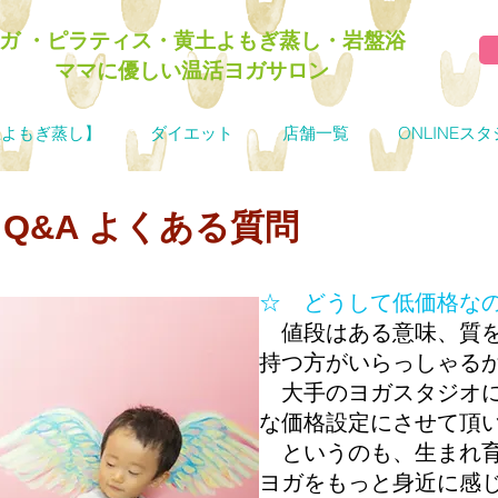
ヨガ ・ピラティス・黄土よもぎ蒸し・岩盤浴
ママに優しい​温活ヨガサロン
土よもぎ蒸し】
ダイエット
店舗一覧
ONLINEス
​Q&A よくある質問
☆ どうして低価格な
値段はある意味、質を
持つ方がいらっしゃる
大手のヨガスタジオに
な価格設定にさせて頂
というのも、生まれ育
ヨガをもっと身近に感