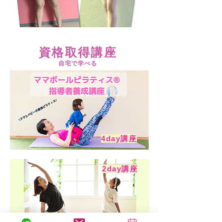
​資格取得講座
自宅で学べる
​4day講座
​2day講座