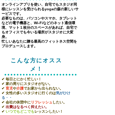
オンラインアプリを使い、自宅でもスタジオ同
様にレッスンを受けられるyogaの森の新しいサ
ービスです。
必要なものは、パソコンやスマホ、タブレット
などの電子機器と、Wi-Fiなどのネット通信環
境、マット１枚分のスペースがあれば、自宅で
もオフィスでも今いる場所がスタジオに大変
身。
​忙しいあなたに贈る最高のフィットネス空間を
プロデュースします。
​こんな方にオスス
メ！
​✔︎ 毎日とにかく
忙しい！
​✔︎ 家の周りにスタジオがない。
​✔︎
育児
や
介護
でお家から出られない。
​✔︎ 女性の多いスタジオに行くのは
気がひけ
る・・
​✔︎ 会社の休憩中に
リフレッシュ
したい。
​✔︎
出費はなるべく抑えたい。
​✔︎
いつでもどこでも
レッスンしたい！