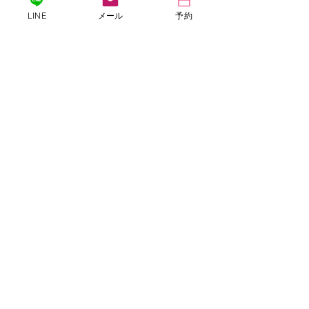
LINE
メール
予約
​2day講座
​動画講座
​動画講座