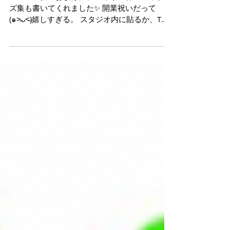
ヨガォー君のヨガポーズ集
ロゴマークのおまけに、ヨガォー君のヨガポー
ズ集も書いてくれました✨ 開業祝いだって
(๑˃̵ᴗ˂̵)嬉しすぎる。 スタジオ内に貼るか、Tシ
ャツもたくさん作るか。 ヨガォー君、二頭身な
のにしっかりポーズ取れてます^ - ^ ありがたや
ー。