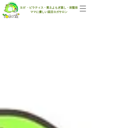
​ヨガ ・ピラティス・黄土よもぎ蒸し・岩盤浴
ママに優しい​温活ヨガサロン